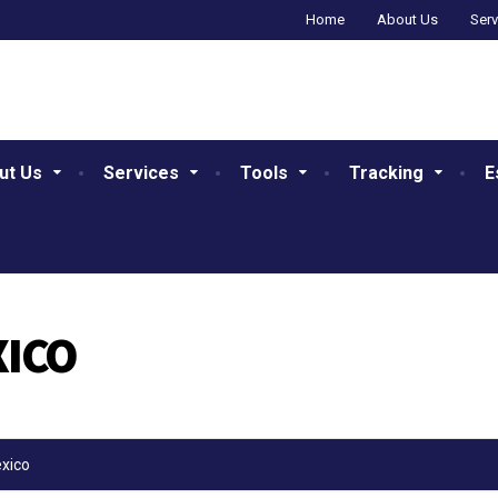
Home
About Us
Serv
ut Us
Services
Tools
Tracking
E
XICO
xico