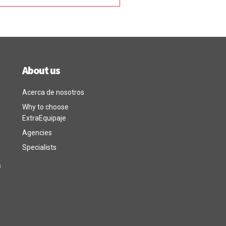
About us
Acerca de nosotros
Why to choose
ExtraEquipaje
Agencies
Specialists
s