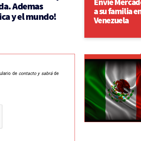
Envié Mercad
ada. Ademas
a su familia e
ca y el mundo!
Venezuela
ulario de
contacto y sabrá
de