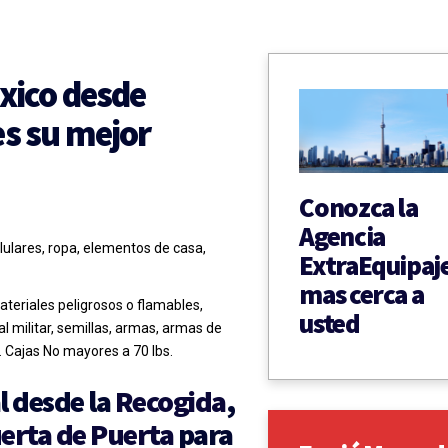
xico desde
es su mejor
Conozca la
Agencia
ulares, ropa, elementos de casa,
ExtraEquipaj
mas cerca a
ateriales peligrosos o flamables,
usted
al militar, semillas, armas, armas de
s. Cajas No mayores a 70 lbs.
l desde la
Recogida
,
erta de Puerta
para