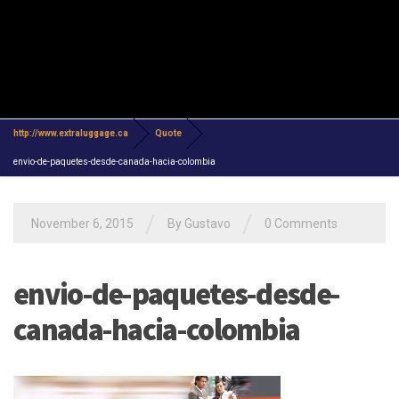
DESDE-CANADA-HACIA-
COLOMBIA
http://www.extraluggage.ca
Quote
envio-de-paquetes-desde-canada-hacia-colombia
/
/
November 6, 2015
By Gustavo
0 Comments
envio-de-paquetes-desde-
canada-hacia-colombia